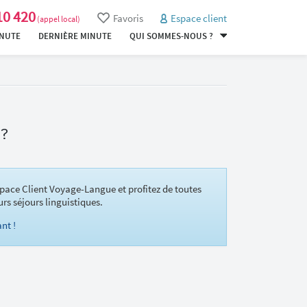
10 420
Favoris
Espace client
(appel local)
INUTE
DERNIÈRE MINUTE
QUI SOMMES-NOUS ?
 ?
pace Client Voyage-Langue et profitez de toutes
urs séjours linguistiques.
nt !