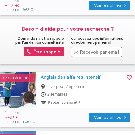
à partir de
867 €
Voir les offres
au lieu de
963 €
Besoin d'aide pour votre recherche ?
Demandez à être rappelé
ou recevez des informations
par l'un de nos consultants
directement par email
Être rappelé
Recevoir par email
Anglais des affaires Intensif
107 €
d'économies
Liverpool, Angleterre
2 semaines
Kaplan 30 ans et +
à partir de
952 €
Voir les offres
au lieu de
1 059 €