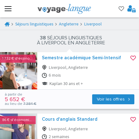
Séjours linguistiques
Angleterre
Liverpool
38
SÉJOURS LINGUISTIQUES
À LIVERPOOL EN ANGLETERRE
Semestre académique Semi-Intensif
1 732 €
d'économies
Liverpool, Angleterre
6 mois
Kaplan 30 ans et +
à partir de
5 652 €
Voir les offres
au lieu de
7 384 €
Cours d'anglais Standard
86 €
d'économies
Liverpool, Angleterre
2 semaines