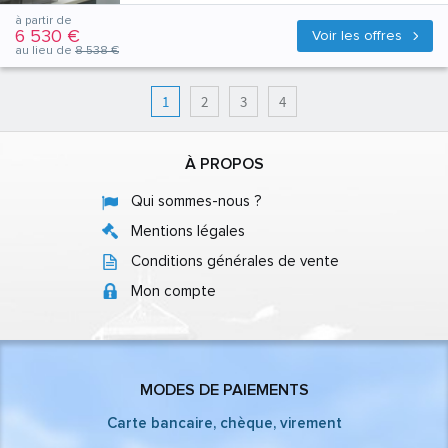
à partir de
6 530 €
Voir les offres
au lieu de
8 538 €
1
2
3
4
À PROPOS
Qui sommes-nous ?
Mentions légales
Conditions générales de vente
Mon compte
MODES DE PAIEMENTS
Carte bancaire, chèque, virement