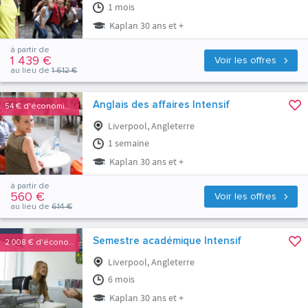
1 mois
Kaplan 30 ans et +
à partir de
1 439 €
Voir les offres
au lieu de
1 612 €
Anglais des affaires Intensif
54 €
d'économies
Liverpool, Angleterre
1 semaine
Kaplan 30 ans et +
à partir de
560 €
Voir les offres
au lieu de
614 €
Semestre académique Intensif
2 008 €
d'économies
Liverpool, Angleterre
6 mois
Kaplan 30 ans et +