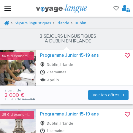
Séjours linguistiques
Irlande
Dublin
3
SÉJOURS LINGUISTIQUES
À DUBLIN EN IRLANDE
Programme Junior 15-19 ans
50 €
d'économies
Dublin, Irlande
2 semaines
Apollo
à partir de
2 000 €
Voir les offres
au lieu de
2 050 €
Programme Junior 15-19 ans
25 €
d'économies
Dublin, Irlande
1 semaine