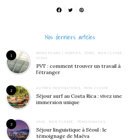
Nos derniers articles
BONS PLANS / SORTIES
JOBS
NON CLASSÉ
1
VISAS
PVT : comment trouver un travail à
l’étranger
AUTRES DESTINATIONS
NON CLASSÉ
2
Séjour surf au Costa Rica : vivez une
immersion unique
ASIE
NON CLASSÉ
TÉMOIGNAGES
3
Séjour linguistique à Séoul : le
témoignage de Maëva