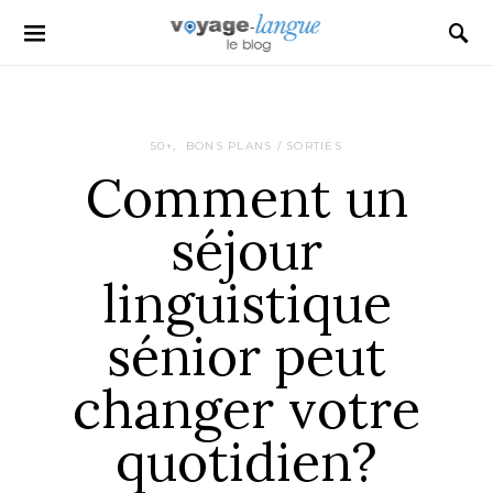
Search for:
50+
BONS PLANS / SORTIES
Comment un
séjour
linguistique
sénior peut
changer votre
quotidien?