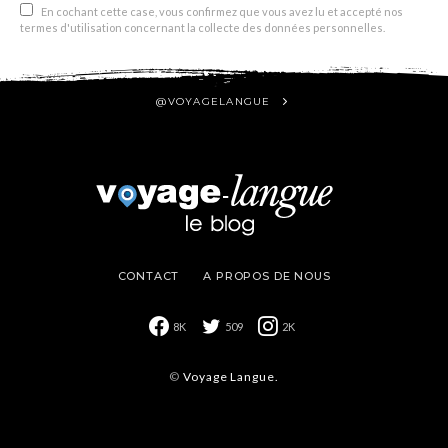
En cochant cette case, vous confirmez que vous avez lu et accepté nos
termes d'utilisation concernant la collecte des données personnelles.
@VOYAGELANGUE
CONTACT
A PROPOS DE NOUS
8K
509
2K
©
Voyage Langue.