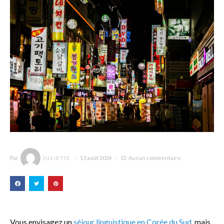
Par
13 août 2024
Aucun commentaire
JULIETTE
Vous envisagez un
séjour linguistique en Corée du Sud
, mais