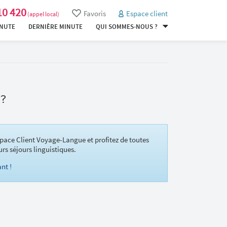
10 420
Favoris
Espace client
(appel local)
INUTE
DERNIÈRE MINUTE
QUI SOMMES-NOUS ?
 ?
pace Client Voyage-Langue et profitez de toutes
urs séjours linguistiques.
nt !