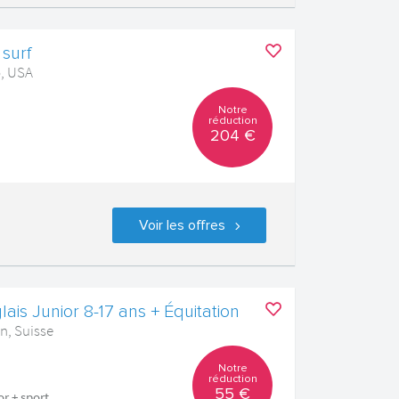
 surf
o, USA
Notre
réduction
204 €
Voir les offres
ais Junior 8-17 ans + Équitation
n, Suisse
Notre
réduction
55 €
r + sport