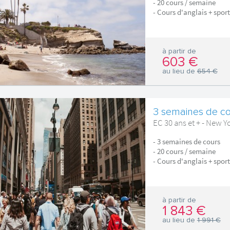
- 20 cours / semaine
- Cours d'anglais + sport
à partir de
603 €
au lieu de
654 €
3 semaines de co
EC 30 ans et + - New Y
- 3 semaines de cours
- 20 cours / semaine
- Cours d'anglais + sport
à partir de
1 843 €
au lieu de
1 991 €