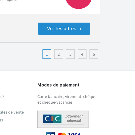
Voir les offres
1
2
3
4
5
Modes de paiement
s ?
Carte bancaire, virement, chèque
et chèque-vacances
ales de vente
es