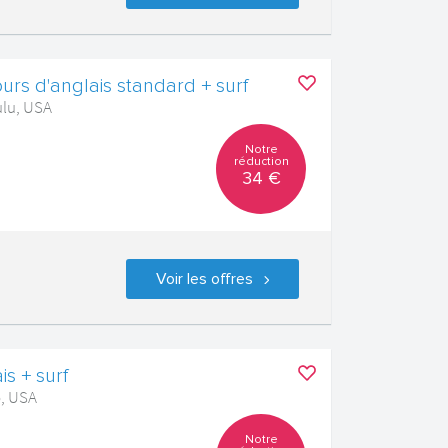
urs d'anglais standard + surf
ulu, USA
Notre
réduction
34 €
Voir les offres
is + surf
o, USA
Notre