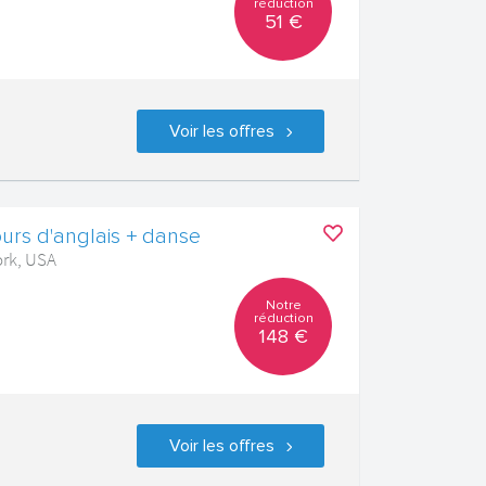
réduction
51 €
Voir les offres
urs d'anglais + danse
ork, USA
Notre
réduction
148 €
Voir les offres