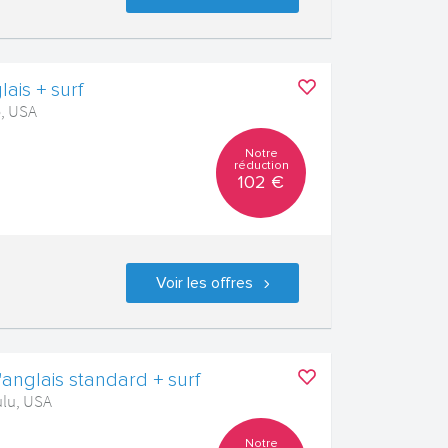
ais + surf
o, USA
Notre
réduction
102 €
Voir les offres
'anglais standard + surf
ulu, USA
Notre