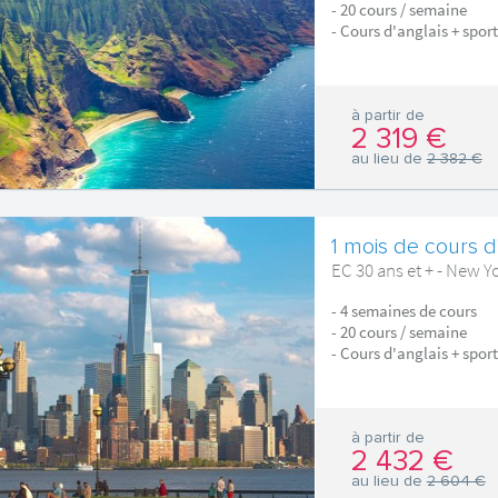
- 20 cours / semaine
- Cours d'anglais + sport
à partir de
2 319 €
au lieu de
2 382 €
1 mois de cours d
EC 30 ans et + - New Y
- 4 semaines de cours
- 20 cours / semaine
- Cours d'anglais + sport
à partir de
2 432 €
au lieu de
2 604 €