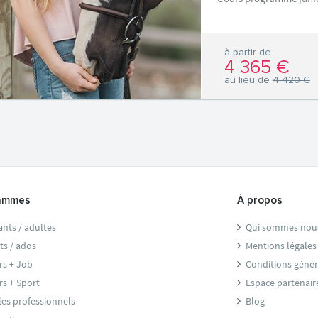
à partir de
4 365 €
au lieu de
4 420 €
ammes
À propos
ants / adultes
Qui sommes nou
ts / ados
Mentions légales
rs + Job
Conditions génér
rs + Sport
Espace partenair
les professionnels
Blog