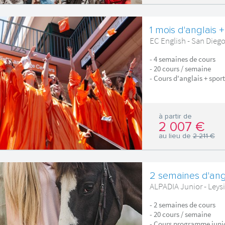
1 mois d'anglais +
EC English - San Dieg
- 4 semaines de cours
- 20 cours / semaine
- Cours d'anglais + sport
à partir de
2 007 €
au lieu de
2 211 €
2 semaines d'angl
ALPADIA Junior - Leysi
- 2 semaines de cours
- 20 cours / semaine
- Cours programme junio