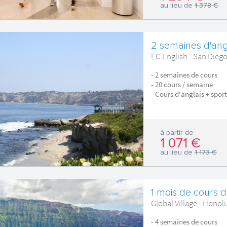
au lieu de
1 378 €
2 semaines d'angl
EC English - San Dieg
- 2 semaines de cours
- 20 cours / semaine
- Cours d'anglais + sport
à partir de
1 071 €
au lieu de
1 173 €
1 mois de cours d
Global Village - Honol
- 4 semaines de cours