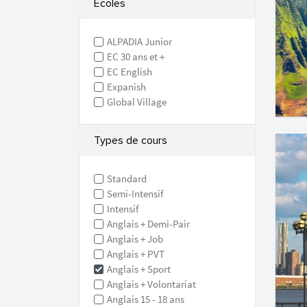
Écoles
ALPADIA Junior
EC 30 ans et +
EC English
Expanish
Global Village
Types de cours
Standard
Semi-Intensif
Intensif
Anglais + Demi-Pair
Anglais + Job
Anglais + PVT
Anglais + Sport
Anglais + Volontariat
Anglais 15 - 18 ans