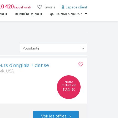
10 420
Favoris
Espace client
(appel local)
INUTE
DERNIÈRE MINUTE
QUI SOMMES-NOUS ?
urs d'anglais + danse
ork, USA
Notre
réduction
124 €
Voir les offres