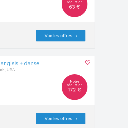
réduction
63 €
Voir les offres
'anglais + danse
ork, USA
Notre
réduction
172 €
Voir les offres