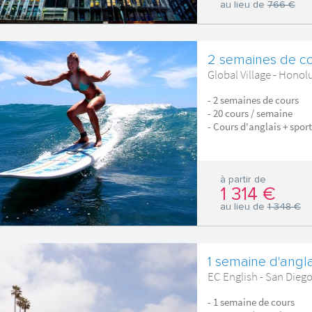
au lieu de
766 €
2 semaines de co
Global Village - Honol
- 2 semaines de cours
- 20 cours / semaine
- Cours d'anglais + sport
à partir de
1 314 €
au lieu de
1 348 €
1 semaine d'angla
EC English - San Dieg
- 1 semaine de cours