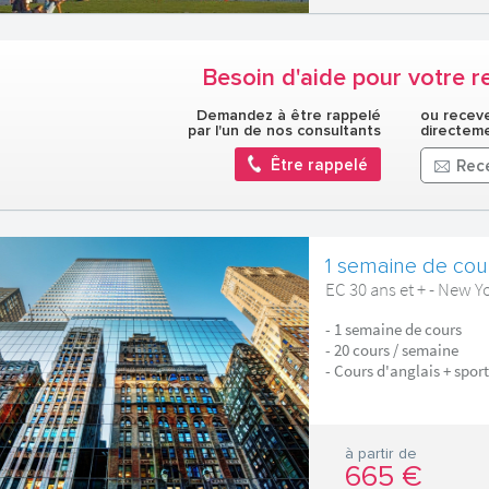
Besoin d'aide pour votre r
Demandez à être rappelé
ou receve
par l'un de nos consultants
directeme
Être rappelé
Rece
1 semaine de cou
EC 30 ans et + - New Y
- 1 semaine de cours
- 20 cours / semaine
- Cours d'anglais + sport
à partir de
665 €