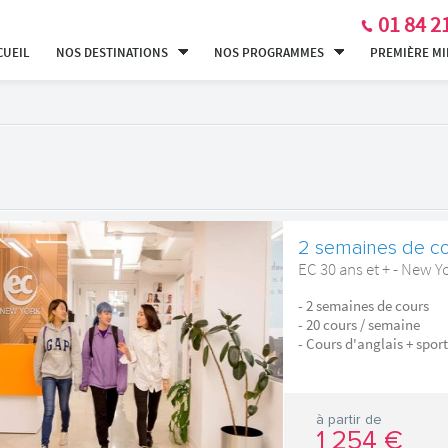
01 84 2
CUEIL
NOS DESTINATIONS
NOS PROGRAMMES
PREMIÈRE M
2 semaines de co
EC 30 ans et + - New Y
- 2 semaines de cours
- 20 cours / semaine
- Cours d'anglais + sport
à partir de
1 254 €