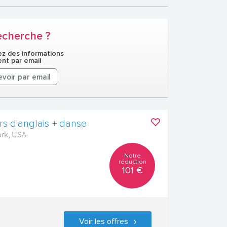
echerche ?
z des informations
nt par email
voir par email
rs d'anglais + danse
ork, USA
Notre
réduction
101 €
Voir les offres