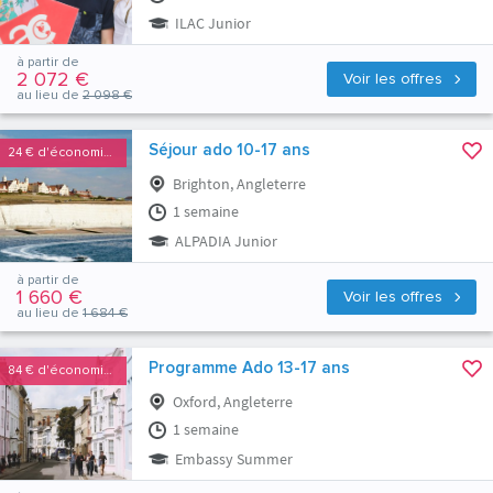
ILAC Junior
à partir de
2 072 €
Voir les offres
au lieu de
2 098 €
Séjour ado 10-17 ans
24 €
d'économies
Brighton, Angleterre
1 semaine
ALPADIA Junior
à partir de
1 660 €
Voir les offres
au lieu de
1 684 €
Programme Ado 13-17 ans
84 €
d'économies
Oxford, Angleterre
1 semaine
Embassy Summer