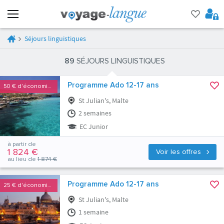
Séjours linguistiques
89
SÉJOURS LINGUISTIQUES
Programme Ado 12-17 ans
50 €
d'économies
St Julian's, Malte
2 semaines
EC Junior
à partir de
1 824 €
Voir les offres
au lieu de
1 874 €
Programme Ado 12-17 ans
25 €
d'économies
St Julian's, Malte
1 semaine