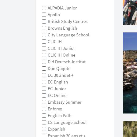
ALPADIA Junior
Apollo
British Study Centres
Browns English
City Language School
CLIC IH
CLIC IH Junior
CLIC IH Online
Did Deutsch-Institut
Don Quijote
EC 30 ans et +
EC English
EC Junior
EC Online
Embassy Summer
Enforex
English Path
ES Language School
Expanish
Expanish 30 ans et +