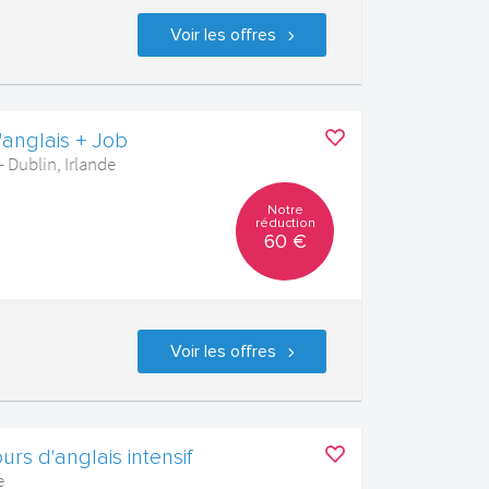
Voir les offres
'anglais + Job
 Dublin, Irlande
Notre
réduction
60 €
Voir les offres
rs d'anglais intensif
e