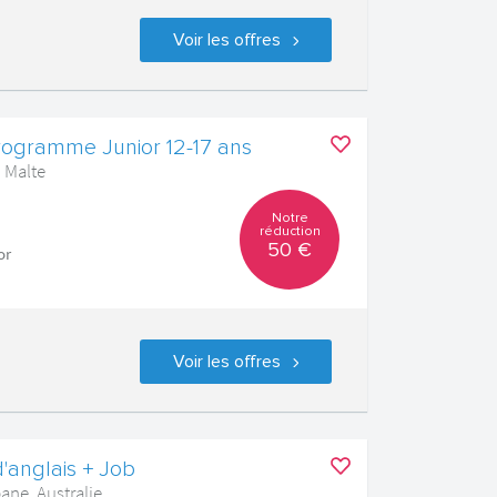
Voir les offres
rogramme Junior 12-17 ans
, Malte
Notre
réduction
50 €
or
Voir les offres
'anglais + Job
ane, Australie