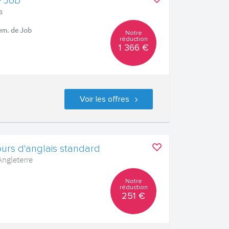
+ Job
a
sem. de Job
Notre
réduction
1 366 €
Voir les offres
urs d'anglais standard
Angleterre
Notre
réduction
251 €