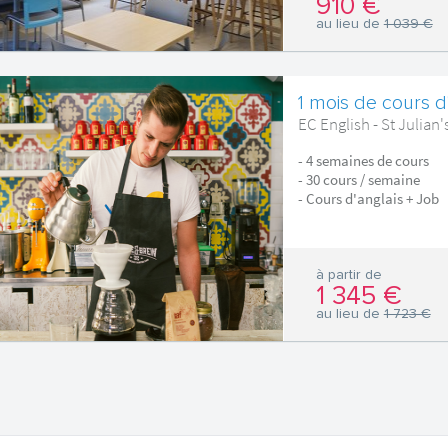
910 €
au lieu de
1 039 €
1 mois de cours d
EC English - St Julian'
- 4 semaines de cours
- 30 cours / semaine
- Cours d'anglais + Job
à partir de
1 345 €
au lieu de
1 723 €