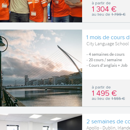
à partir de
1 304 €
au lieu de
1 799 €
1 mois de cours d
City Language School -
- 4 semaines de cours
- 20 cours / semaine
- Cours d'anglais + Job
à partir de
1 495 €
au lieu de
1 555 €
2 semaines de cou
Apollo - Dublin, Irland