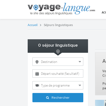
AC
Accueil
Séjours linguistiques
0
séjour linguistique
A
Vo
Ci
Po
pa
Rechercher