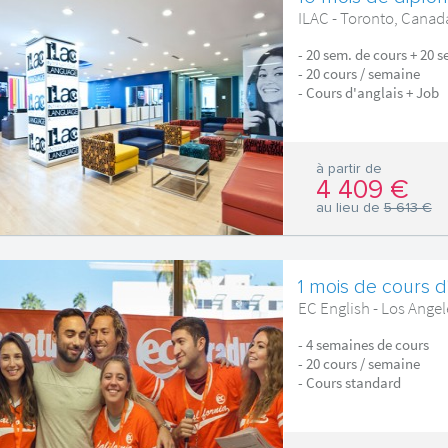
ILAC - Toronto, Canad
- 20 sem. de cours + 20 
- 20 cours / semaine
- Cours d'anglais + Job
à partir de
4 409 €
au lieu de
5 613 €
1 mois de cours d
EC English - Los Ange
- 4 semaines de cours
- 20 cours / semaine
- Cours standard