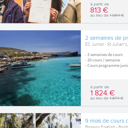
à partir de
813 €
au lieu de
1 064 €
2 semaines de p
EC Junior - St Julian's
- 2 semaines de cours
- 20 cours / semaine
- Cours programme juni
à partir de
1 824 €
au lieu de
1 874 €
9 mois de cours d
Browns English - Brisb