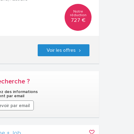
Notre
réduction
727 €
Voir les offres
echerche ?
z des informations
nt par email
voir par email
me + Job