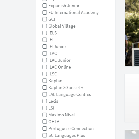
Expanish Junior
FU International Academy
GCI
Global Village
IELS
IH
IH Junior
ILAC
ILAC Junior
ILAC Online
ILSC
Kaplan
Kaplan 30 ans et +
LAL Language Centres
Lexis
LSI
Maximo Nivel
OHLA
Portuguese Connection
SC Languages Plus