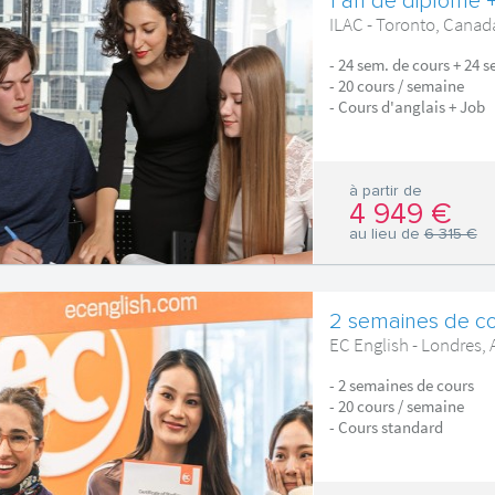
1 an de diplôme 
ILAC - Toronto, Canad
- 24 sem. de cours + 24 
- 20 cours / semaine
- Cours d'anglais + Job
à partir de
4 949 €
au lieu de
6 315 €
2 semaines de co
EC English - Londres, 
- 2 semaines de cours
- 20 cours / semaine
- Cours standard