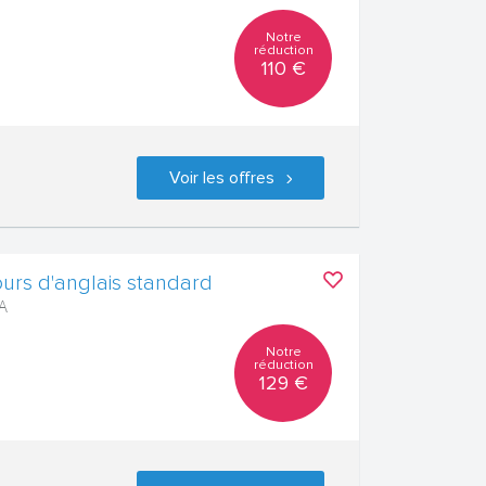
Notre
réduction
110 €
Voir les offres
urs d'anglais standard
A
Notre
réduction
129 €