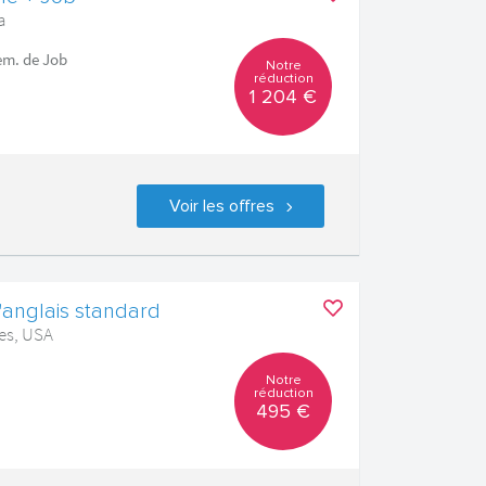
a
sem. de Job
Notre
réduction
1 204 €
Voir les offres
'anglais standard
les, USA
Notre
réduction
495 €