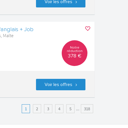
Voir les offres
'anglais + Job
s, Malte
Notre
réduction
378 €
Voir les offres
1
2
3
4
5
...
318