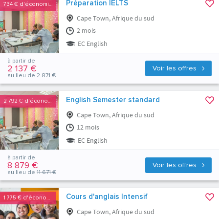
Préparation IELTS
734 €
d'économies
Cape Town, Afrique du sud
2 mois
EC English
à partir de
2 137 €
Voir les offres
au lieu de
2 871 €
English Semester standard
2 792 €
d'économies
Cape Town, Afrique du sud
12 mois
EC English
à partir de
8 879 €
Voir les offres
au lieu de
11 671 €
Cours d'anglais Intensif
1 775 €
d'économies
Cape Town, Afrique du sud