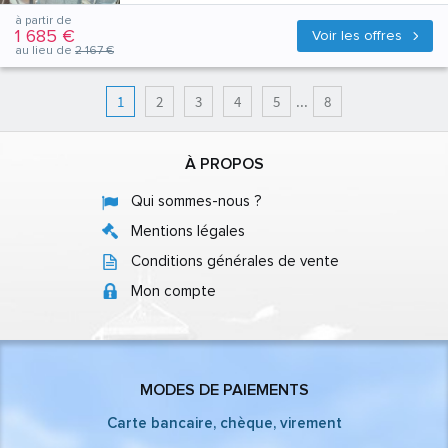
à partir de
1 685 €
Voir les offres
au lieu de
2 167 €
1
2
3
4
5
...
8
À PROPOS
Qui sommes-nous ?
Mentions légales
Conditions générales de vente
Mon compte
MODES DE PAIEMENTS
Carte bancaire, chèque, virement