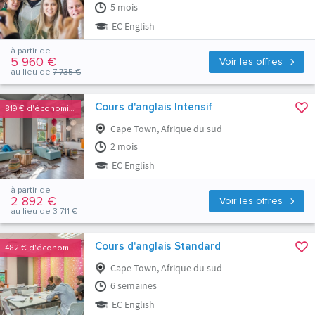
5 mois
EC English
à partir de
5 960 €
Voir les offres
au lieu de
7 735 €
Cours d'anglais Intensif
819 €
d'économies
Cape Town, Afrique du sud
2 mois
EC English
à partir de
2 892 €
Voir les offres
au lieu de
3 711 €
Cours d'anglais Standard
482 €
d'économies
Cape Town, Afrique du sud
6 semaines
EC English