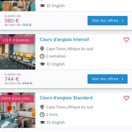
EC English
à partir de
580 €
Voir les offres
au lieu de
759 €
Cours d'anglais Intensif
225 €
d'économies
Cape Town, Afrique du sud
2 semaines
EC English
à partir de
744 €
Voir les offres
au lieu de
969 €
Cours d'anglais Standard
634 €
d'économies
Cape Town, Afrique du sud
2 mois
EC English