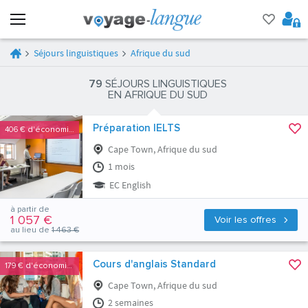
Séjours linguistiques
Afrique du sud
79
SÉJOURS LINGUISTIQUES
EN AFRIQUE DU SUD
Préparation IELTS
406 €
d'économies
Cape Town, Afrique du sud
1 mois
EC English
à partir de
1 057 €
Voir les offres
au lieu de
1 463 €
Cours d'anglais Standard
179 €
d'économies
Cape Town, Afrique du sud
2 semaines