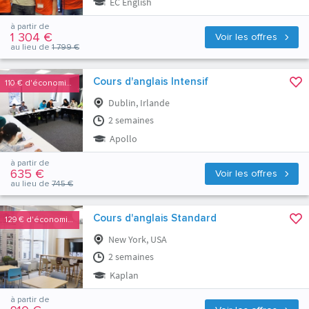
EC English
à partir de
1 304 €
Voir les offres
au lieu de
1 799 €
Cours d'anglais Intensif
110 €
d'économies
Dublin, Irlande
2 semaines
Apollo
à partir de
635 €
Voir les offres
au lieu de
745 €
Cours d'anglais Standard
129 €
d'économies
New York, USA
2 semaines
Kaplan
à partir de