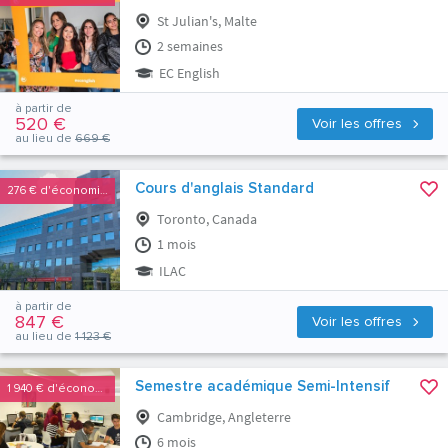
St Julian's, Malte
2 semaines
EC English
à partir de
520 €
Voir les offres
au lieu de
669 €
Cours d'anglais Standard
276 €
d'économies
Toronto, Canada
1 mois
ILAC
à partir de
847 €
Voir les offres
au lieu de
1 123 €
Semestre académique Semi-Intensif
1 940 €
d'économies
Cambridge, Angleterre
6 mois