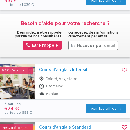
910 €
Voir les offres
au lieu de
1 039 €
Besoin d'aide pour votre recherche ?
Demandez à être rappelé
ou recevez des informations
par l'un de nos consultants
directement par email
Être rappelé
Recevoir par email
Cours d'anglais Intensif
62 €
d'économies
Oxford, Angleterre
1 semaine
Kaplan
à partir de
624 €
Voir les offres
au lieu de
686 €
Cours d'anglais Standard
149 €
d'économies