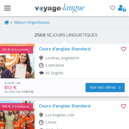
Séjours linguistiques
2568
SÉJOURS LINGUISTIQUES
Cours d'anglais Standard
251 €
d'économies
Londres, Angleterre
2 semaines
EC English
à partir de
813 €
Voir les offres
au lieu de
1 064 €
Cours d'anglais Standard
495 €
d'économies
Los Angeles, USA
1 mois