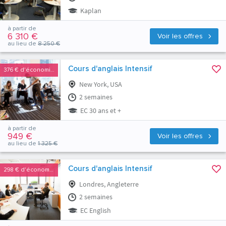
Kaplan
à partir de
6 310 €
Voir les offres
au lieu de
8 250 €
Cours d'anglais Intensif
376 €
d'économies
New York, USA
2 semaines
EC 30 ans et +
à partir de
949 €
Voir les offres
au lieu de
1 325 €
Cours d'anglais Intensif
298 €
d'économies
Londres, Angleterre
2 semaines
EC English