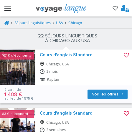
Séjours linguistiques
USA
Chicago
22
SÉJOURS LINGUISTIQUES
À CHICAGO AUX USA
Cours d'anglais Standard
167 €
d'économies
Chicago, USA
1 mois
Kaplan
à partir de
1 408 €
Voir les offres
au lieu de
1 575 €
Cours d'anglais Standard
83 €
d'économies
Chicago, USA
2 semaines