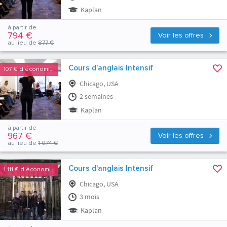
Kaplan
à partir de
794 €
Voir les offres
au lieu de
877 €
Cours d'anglais Intensif
107 €
d'économies
Chicago, USA
2 semaines
Kaplan
à partir de
967 €
Voir les offres
au lieu de
1 074 €
Cours d'anglais Intensif
1 111 €
d'économies
Chicago, USA
3 mois
Kaplan