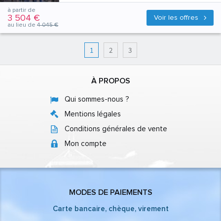
à partir de
3 504 €
Voir les offres
au lieu de
4 045 €
1
2
3
À PROPOS
Qui sommes-nous ?
Mentions légales
Conditions générales de vente
Mon compte
MODES DE PAIEMENTS
Carte bancaire, chèque, virement