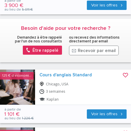
à partir de
3 900 €
Voir les offres
au lieu de
5 011 €
Besoin d'aide pour votre recherche ?
Demandez à être rappelé
ou recevez des informations
par l'un de nos consultants
directement par email
Être rappelé
Recevoir par email
Cours d'anglais Standard
125 €
d'économies
Chicago, USA
3 semaines
Kaplan
à partir de
1 101 €
Voir les offres
au lieu de
1 226 €