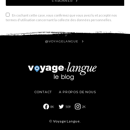
S'ABONNER
En cochant cette case, vous confirmez que vous avez lu et accepté nos
termes d'utilisation concernant la collecte des données personnelles.
@VOYAGELANGUE
CONTACT
A PROPOS DE NOUS
8K
509
2K
©
Voyage Langue.