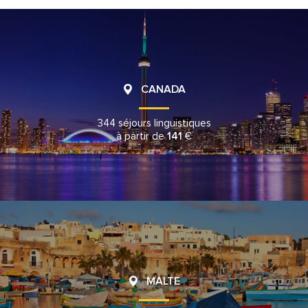
CANADA
344 séjours linguistiques
à partir de
141
€
MALTE