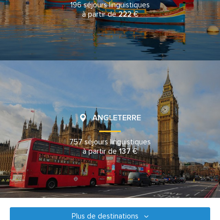
196 séjours linguistiques
à partir de
222
€
ANGLETERRE
757 séjours linguistiques
à partir de
137
€
Plus de destinations