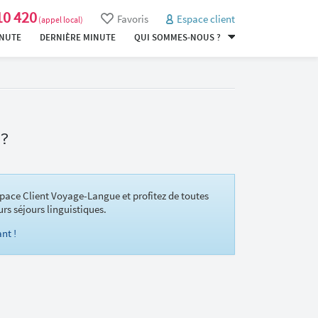
10 420
Favoris
Espace client
(appel local)
INUTE
DERNIÈRE MINUTE
QUI SOMMES-NOUS ?
 ?
pace Client Voyage-Langue et profitez de toutes
urs séjours linguistiques.
nt !