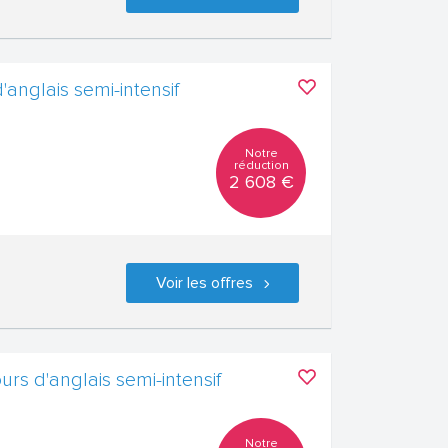
'anglais semi-intensif
Notre
réduction
2 608 €
Voir les offres
rs d'anglais semi-intensif
Notre