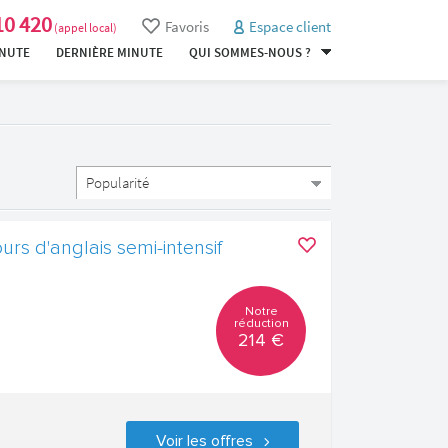
10 420
Favoris
Espace client
(appel local)
INUTE
DERNIÈRE MINUTE
QUI SOMMES-NOUS ?
rs d'anglais semi-intensif
Notre
réduction
214 €
Voir les offres