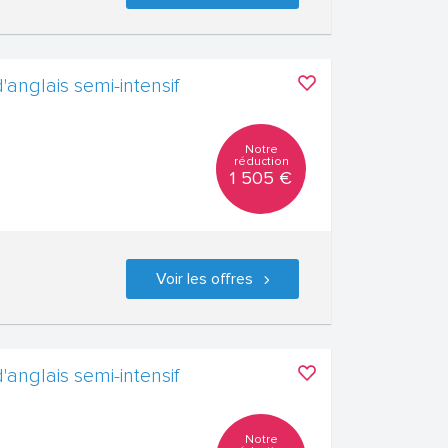
'anglais semi-intensif
Notre
réduction
1 505 €
Voir les offres
'anglais semi-intensif
Notre