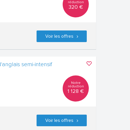
réduction
320 €
Voir les offres
'anglais semi-intensif
Notre
réduction
1 128 €
Voir les offres