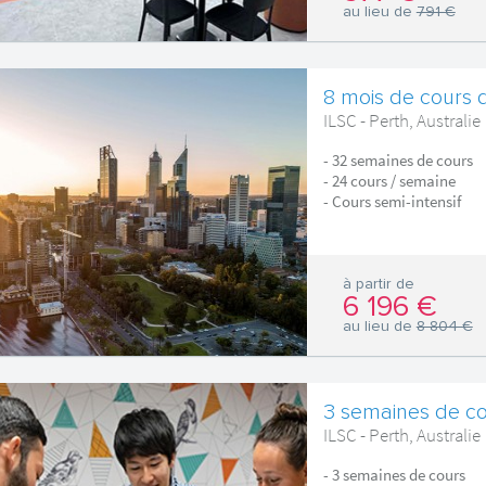
au lieu de
791 €
8 mois de cours d
ILSC - Perth, Australie
- 32 semaines de cours
- 24 cours / semaine
- Cours semi-intensif
à partir de
6 196 €
au lieu de
8 804 €
3 semaines de cou
ILSC - Perth, Australie
- 3 semaines de cours