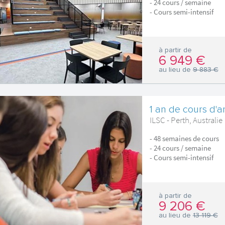
- 24 cours / semaine
- Cours semi-intensif
à partir de
6 949 €
au lieu de
9 883 €
1 an de cours d'an
ILSC - Perth, Australie
- 48 semaines de cours
- 24 cours / semaine
- Cours semi-intensif
à partir de
9 206 €
au lieu de
13 119 €