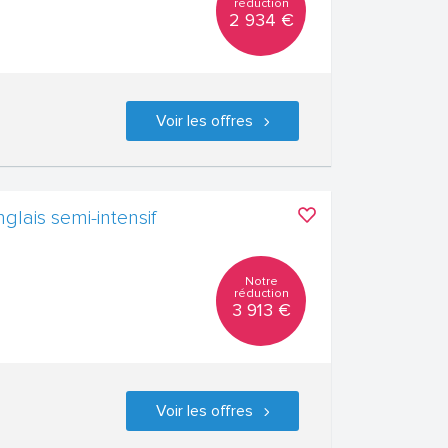
réduction
2 934 €
Voir les offres
glais semi-intensif
Notre
réduction
3 913 €
Voir les offres