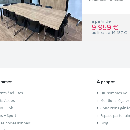
à partir de
9 959 €
au lieu de
14 197 €
ammes
À propos
ants / adultes
Qui sommes nou
ts / ados
Mentions légales
rs + Job
Conditions génér
rs + Sport
Espace partenair
les professionnels
Blog