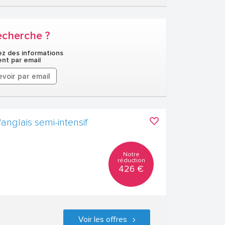
echerche ?
z des informations
nt par email
voir par email
anglais semi-intensif
Notre
réduction
426 €
Voir les offres