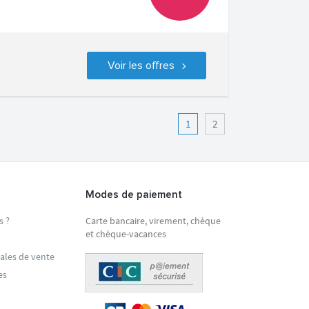
Voir les offres
1
2
Modes de paiement
s ?
Carte bancaire, virement, chèque
et chèque-vacances
ales de vente
es