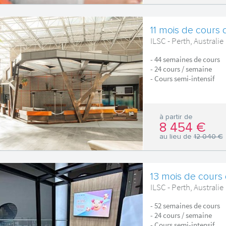
11 mois de cours d
ILSC - Perth, Australie
- 44 semaines de cours
- 24 cours / semaine
- Cours semi-intensif
à partir de
8 454 €
au lieu de
12 040 €
13 mois de cours 
ILSC - Perth, Australie
- 52 semaines de cours
- 24 cours / semaine
- Cours semi-intensif