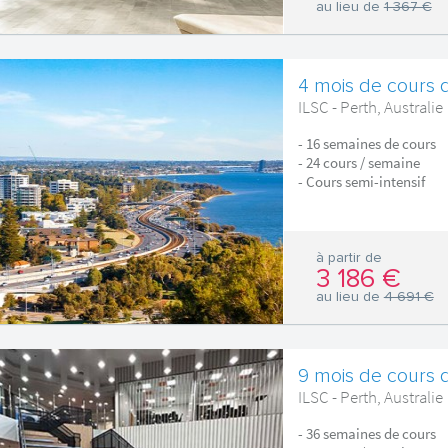
au lieu de
1 367 €
4 mois de cours d
ILSC - Perth, Australie
- 16 semaines de cours
- 24 cours / semaine
- Cours semi-intensif
à partir de
3 186 €
au lieu de
4 691 €
9 mois de cours d
ILSC - Perth, Australie
- 36 semaines de cours