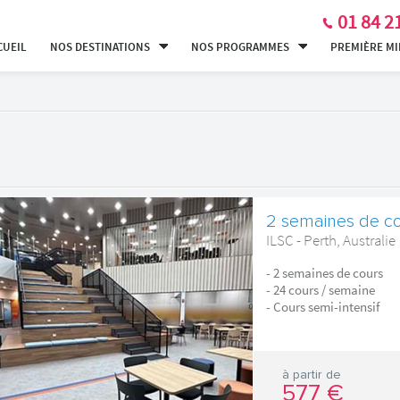
01 84 2
CUEIL
NOS DESTINATIONS
NOS PROGRAMMES
PREMIÈRE M
2 semaines de cou
ILSC - Perth, Australie
- 2 semaines de cours
- 24 cours / semaine
- Cours semi-intensif
à partir de
577 €