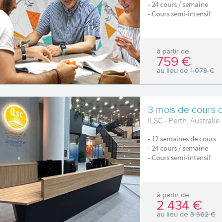
- 24 cours / semaine
- Cours semi-intensif
à partir de
759 €
au lieu de
1 079 €
3 mois de cours d
ILSC - Perth, Australie
- 12 semaines de cours
- 24 cours / semaine
- Cours semi-intensif
à partir de
2 434 €
au lieu de
3 562 €