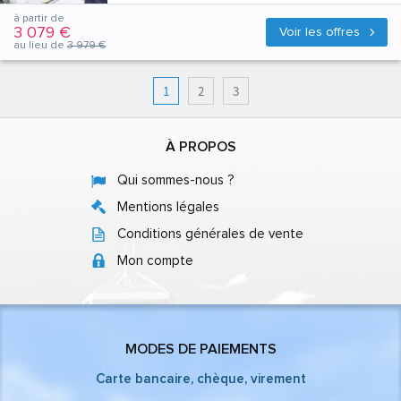
à partir de
3 079 €
Voir les offres
au lieu de
3 979 €
1
2
3
À PROPOS
Qui sommes-nous ?
Mentions légales
Conditions générales de vente
Mon compte
MODES DE PAIEMENTS
Carte bancaire, chèque, virement