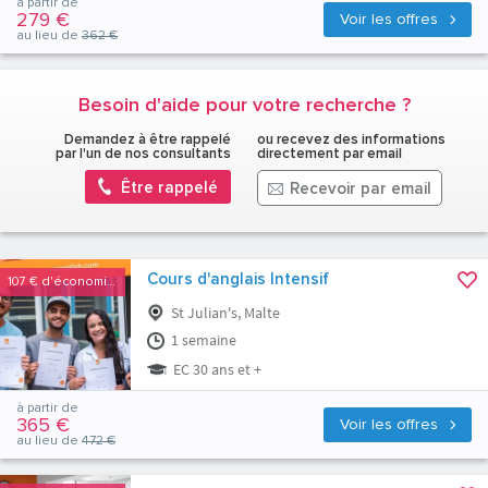
à partir de
279 €
Voir les offres
au lieu de
362 €
Besoin d'aide pour votre recherche ?
Demandez à être rappelé
ou recevez des informations
par l'un de nos consultants
directement par email
Être rappelé
Recevoir par email
Cours d'anglais Intensif
107 €
d'économies
St Julian's, Malte
1 semaine
EC 30 ans et +
à partir de
365 €
Voir les offres
au lieu de
472 €