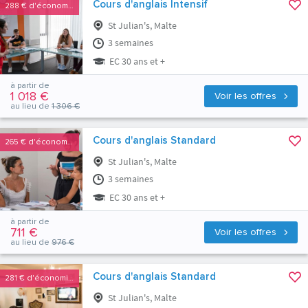
Cours d'anglais Intensif
288 €
d'économies
St Julian's, Malte
3 semaines
EC 30 ans et +
à partir de
1 018 €
Voir les offres
au lieu de
1 306 €
Cours d'anglais Standard
265 €
d'économies
St Julian's, Malte
3 semaines
EC 30 ans et +
à partir de
711 €
Voir les offres
au lieu de
976 €
Cours d'anglais Standard
281 €
d'économies
St Julian's, Malte