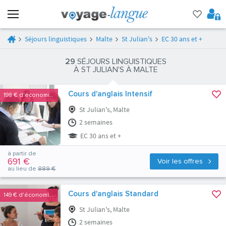
Séjours linguistiques
Malte
St Julian's
EC 30 ans et +
29
SÉJOURS LINGUISTIQUES
À ST JULIAN'S À MALTE
Cours d'anglais Intensif
198 €
d'économies
St Julian's, Malte
2 semaines
EC 30 ans et +
à partir de
691 €
Voir les offres
au lieu de
889 €
Cours d'anglais Standard
149 €
d'économies
St Julian's, Malte
2 semaines