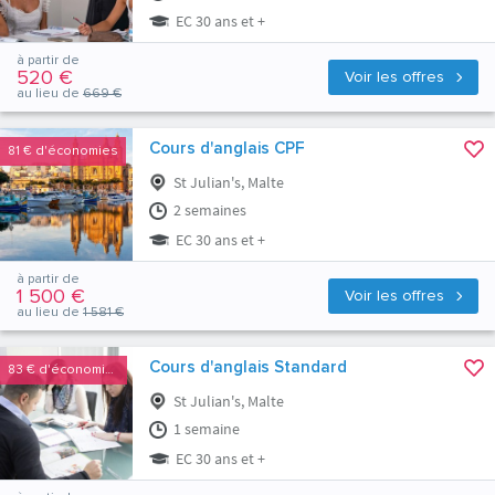
EC 30 ans et +
à partir de
520 €
Voir les offres
au lieu de
669 €
Cours d'anglais CPF
81 €
d'économies
St Julian's, Malte
2 semaines
EC 30 ans et +
à partir de
1 500 €
Voir les offres
au lieu de
1 581 €
Cours d'anglais Standard
83 €
d'économies
St Julian's, Malte
1 semaine
EC 30 ans et +