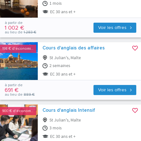
1 mois
EC 30 ans et +
à partir de
1 002 €
Voir les offres
au lieu de
1 283 €
Cours d'anglais des affaires
198 €
d'économies
St Julian's, Malte
2 semaines
EC 30 ans et +
à partir de
691 €
Voir les offres
au lieu de
889 €
Cours d'anglais Intensif
900 €
d'économies
St Julian's, Malte
3 mois
EC 30 ans et +