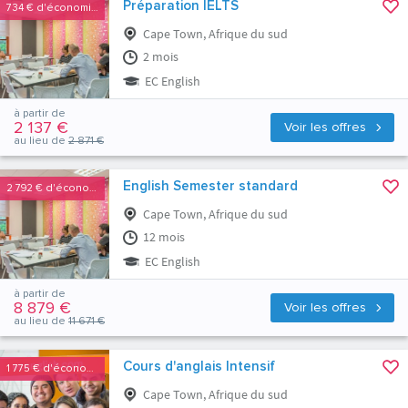
Préparation IELTS
734 €
d'économies
Cape Town, Afrique du sud
2 mois
EC English
à partir de
2 137 €
Voir les offres
au lieu de
2 871 €
English Semester standard
2 792 €
d'économies
Cape Town, Afrique du sud
12 mois
EC English
à partir de
8 879 €
Voir les offres
au lieu de
11 671 €
Cours d'anglais Intensif
1 775 €
d'économies
Cape Town, Afrique du sud