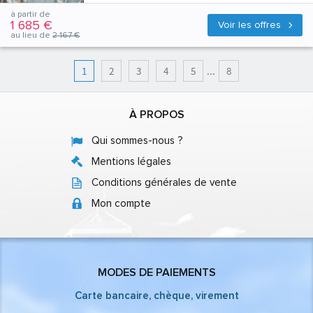
à partir de
1 685 €
Voir les offres
au lieu de
2 167 €
1
2
3
4
5
...
8
À PROPOS
Qui sommes-nous ?
Mentions légales
Conditions générales de vente
Mon compte
MODES DE PAIEMENTS
Carte bancaire, chèque, virement