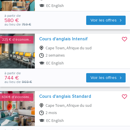
EC English
à partir de
580 €
Voir les offres
au lieu de
759 €
Cours d'anglais Intensif
225 €
d'économies
Cape Town, Afrique du sud
2 semaines
EC English
à partir de
744 €
Voir les offres
au lieu de
969 €
Cours d'anglais Standard
634 €
d'économies
Cape Town, Afrique du sud
2 mois
EC English