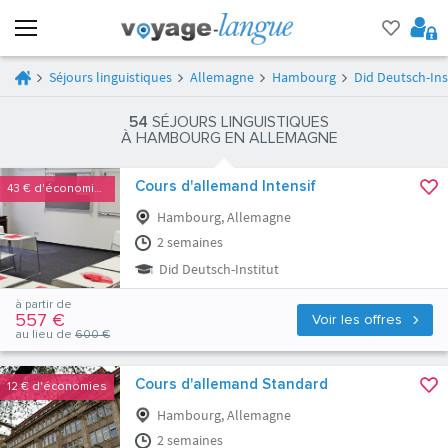
Séjours linguistiques
Allemagne
Hambourg
Did Deutsch-Ins
54
SÉJOURS LINGUISTIQUES
À HAMBOURG EN ALLEMAGNE
Cours d'allemand Intensif
43 €
d'économies
Hambourg, Allemagne
2 semaines
Did Deutsch-Institut
à partir de
557 €
Voir les offres
au lieu de
600 €
Cours d'allemand Standard
12 €
d'économies
Hambourg, Allemagne
2 semaines