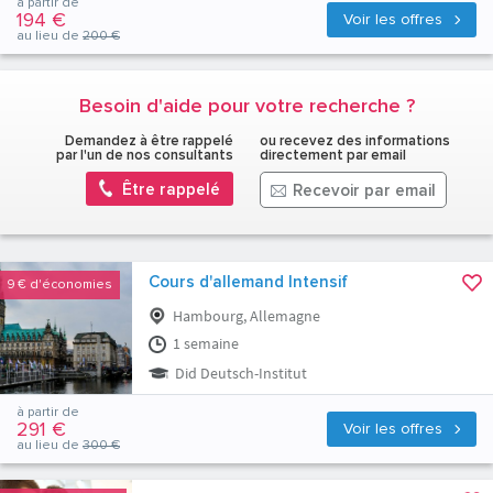
à partir de
194 €
Voir les offres
au lieu de
200 €
Besoin d'aide pour votre recherche ?
Demandez à être rappelé
ou recevez des informations
par l'un de nos consultants
directement par email
Être rappelé
Recevoir par email
Cours d'allemand Intensif
9 €
d'économies
Hambourg, Allemagne
1 semaine
Did Deutsch-Institut
à partir de
291 €
Voir les offres
au lieu de
300 €