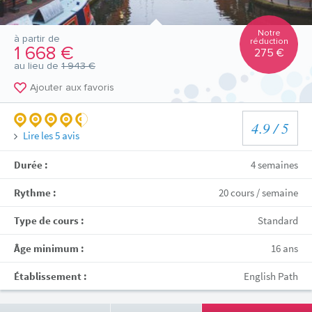
Notre
à partir de
réduction
1 668 €
275 €
au lieu de
1 943 €
Ajouter aux favoris
4.9
/ 5
Lire les
5
avis
Durée :
4 semaines
Rythme :
20 cours / semaine
Type de cours :
Standard
Âge minimum :
16 ans
Établissement :
English Path