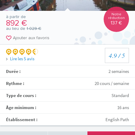
Notre
à partir de
réduction
892 €
137 €
au lieu de
1 029 €
Ajouter aux favoris
4.9
/ 5
Lire les
5
avis
Durée :
2 semaines
Rythme :
20 cours / semaine
Type de cours :
Standard
Âge minimum :
16 ans
Établissement :
English Path