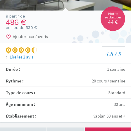
Notre
à partir de
réduction
486 €
44 €
au lieu de
530 €
Ajouter aux favoris
4.8
/ 5
Lire les
2
avis
Durée :
1 semaine
Rythme :
20 cours / semaine
Type de cours :
Standard
Âge minimum :
30 ans
Établissement :
Kaplan 30 ans et +