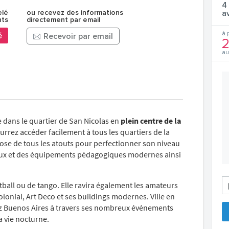
4
elé
ou recevez des informations
a
nts
directement par email
à 
é
Recevoir par email
2
au
e dans le quartier de San Nicolas en
plein centre de la
ourrez accéder facilement à tous les quartiers de la
pose de tous les atouts pour perfectionner son niveau
caux et des équipements pédagogiques modernes ainsi
ball ou de tango. Elle ravira également les amateurs
olonial, Art Deco et ses buildings modernes. Ville en
ez Buenos Aires à travers ses nombreux événements
a vie nocturne.