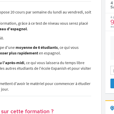
4
S
pose 20 cours par semaine du lundi au vendredi, soit
à 
9
formation, grâce à ce test de niveau vous serez placé
au
veau d'espagnol
.
50.
upe d'une
moyenne de 6 étudiants
, ce qui vous
esser plus rapidement
en espagnol.
u l'après-midi
, ce qui vous laissera du temps libre
 les autres étudiants de l'école Expanish et pour visiter
ermettent d'avoir le matériel pour commencer à étudier
 jour.
sur cette formation ?