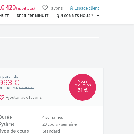
10 420
Favoris
Espace client
(appel local)
INUTE
DERNIÈRE MINUTE
QUI SOMMES-NOUS ?
à partir de
993 €
Notre
réduction
au lieu de
1 044 €
51 €
Ajouter aux favoris
4 semaines
Durée
20 cours / semaine
Rythme
Standard
Type de cours