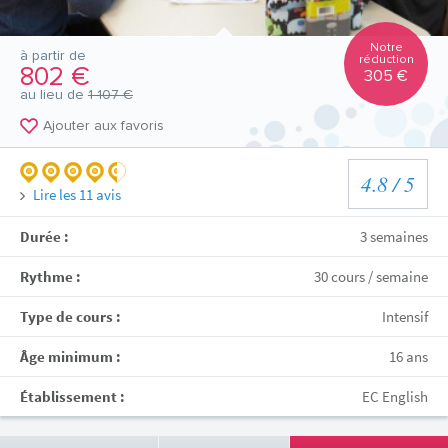
Notre
à partir de
réduction
802 €
305 €
au lieu de
1 107 €
Ajouter aux favoris
4.8
/ 5
Lire les
11
avis
Durée :
3 semaines
Rythme :
30 cours / semaine
Type de cours :
Intensif
Âge minimum :
16 ans
Établissement :
EC English