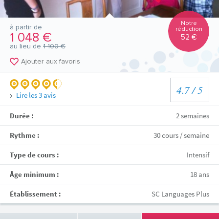
Notre
à partir de
réduction
1 048 €
52 €
au lieu de
1 100 €
Ajouter aux favoris
4.7
/ 5
Lire les
3
avis
Durée :
2 semaines
Rythme :
30 cours / semaine
Type de cours :
Intensif
Âge minimum :
18 ans
Établissement :
SC Languages Plus