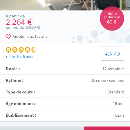
Notre
à partir de
réduction
2 264 €
63 €
au lieu de
2 327 €
Ajouter aux favoris
4.9
/ 5
Lire les
5
avis
Durée :
12 semaines
Rythme :
15 cours / semaine
Type de cours :
Standard
Âge minimum :
18 ans
Établissement :
Lexis