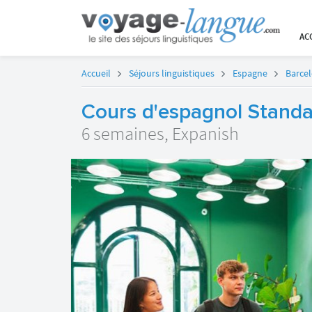
AC
Accueil
Séjours linguistiques
Espagne
Barce
Cours d'espagnol Standa
6 semaines, Expanish