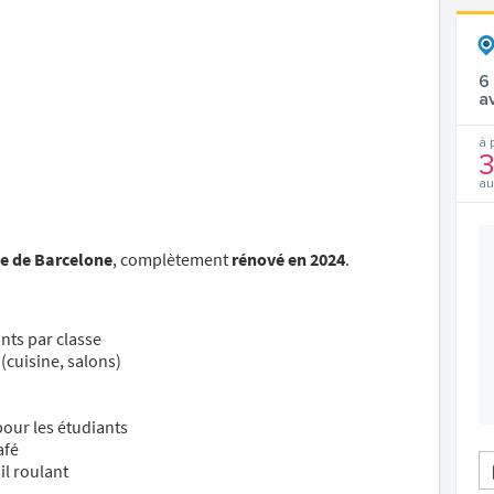
6
a
à 
3
au
ue de Barcelone
, complètement
rénové en 2024
.
nts par classe
(cuisine, salons)
pour les étudiants
afé
il roulant