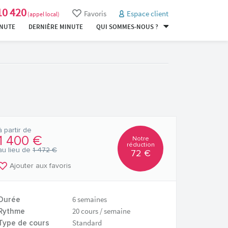
10 420
Favoris
Espace client
(appel local)
INUTE
DERNIÈRE MINUTE
QUI SOMMES-NOUS ?
à partir de
1 400 €
Notre
réduction
au lieu de
1 472 €
72 €
Ajouter aux favoris
6 semaines
Durée
20 cours / semaine
Rythme
Standard
Type de cours