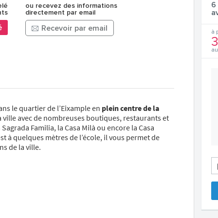
6
elé
ou recevez des informations
a
nts
directement par email
é
Recevoir par email
à 
3
au
ans le quartier de l’Eixample en
plein centre de la
 la ville avec de nombreuses boutiques, restaurants et
grada Familia, la Casa Milà ou encore la Casa
est à quelques mètres de l’école, il vous permet de
 de la ville.