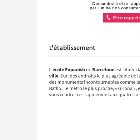
Demandez à être rapp
par l'un de nos consulta
Être rappel
L'établissement
L’
école Expanish
de
Barcelone
est située d
ville
, l’un des endroits le plus agréable de
des monuments incontournables comme la Sa
Batlló. Le métro le plus proche, « Girona », 
vous rendre très rapidement aux quatre coins