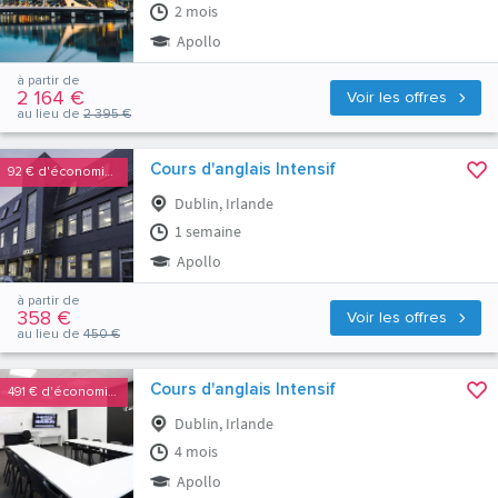
2 mois
Apollo
à partir de
2 164 €
Voir les offres
au lieu de
2 395 €
Cours d'anglais Intensif
92 €
d'économies
Dublin, Irlande
1 semaine
Apollo
à partir de
358 €
Voir les offres
au lieu de
450 €
Cours d'anglais Intensif
491 €
d'économies
Dublin, Irlande
4 mois
Apollo