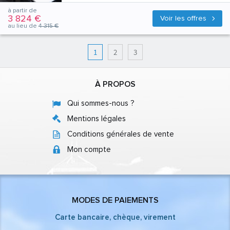
à partir de
3 824 €
Voir les offres
au lieu de
4 315 €
1
2
3
À PROPOS
Qui sommes-nous ?
Mentions légales
Conditions générales de vente
Mon compte
MODES DE PAIEMENTS
Carte bancaire, chèque, virement