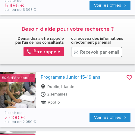
à partir de
5 496 €
Voir les offres
au lieu de
6 395 €
Besoin d'aide pour votre recherche ?
Demandez à être rappelé
ou recevez des informations
par l'un de nos consultants
directement par email
Être rappelé
Recevoir par email
Programme Junior 15-19 ans
50 €
d'économies
Dublin, Irlande
2 semaines
Apollo
à partir de
2 000 €
Voir les offres
au lieu de
2 050 €