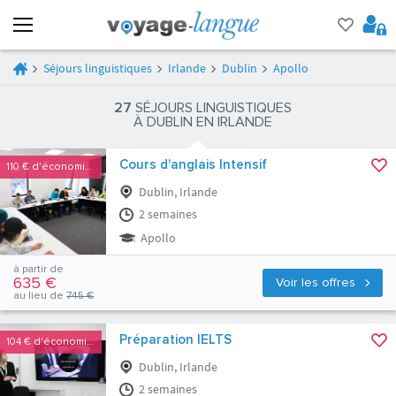
Séjours linguistiques
Irlande
Dublin
Apollo
27
SÉJOURS LINGUISTIQUES
À DUBLIN EN IRLANDE
Cours d'anglais Intensif
110 €
d'économies
Dublin, Irlande
2 semaines
Apollo
à partir de
635 €
Voir les offres
au lieu de
745 €
Préparation IELTS
104 €
d'économies
Dublin, Irlande
2 semaines