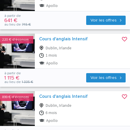
Apollo
à partir de
641 €
Voir les offres
au lieu de
745 €
Cours d'anglais Intensif
220 €
d'économies
Dublin, Irlande
1 mois
Apollo
à partir de
1 115 €
Voir les offres
au lieu de
1 335 €
Cours d'anglais Intensif
899 €
d'économies
Dublin, Irlande
6 mois
Apollo