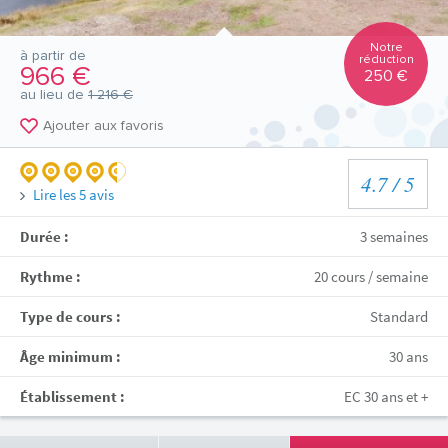
Notre
à partir de
réduction
966 €
250 €
au lieu de
1 216 €
Ajouter aux favoris
4.7
/ 5
Lire les
5
avis
Durée :
3 semaines
Rythme :
20 cours / semaine
Type de cours :
Standard
Âge minimum :
30 ans
Établissement :
EC 30 ans et +