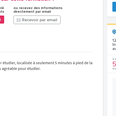
elé
ou recevez des informations
nts
directement par email
é
Recevoir par email
1
I
a
à 
étudier, localisée à seulement 5 minutes à pied de la
5
s agréable pour étudier.
au