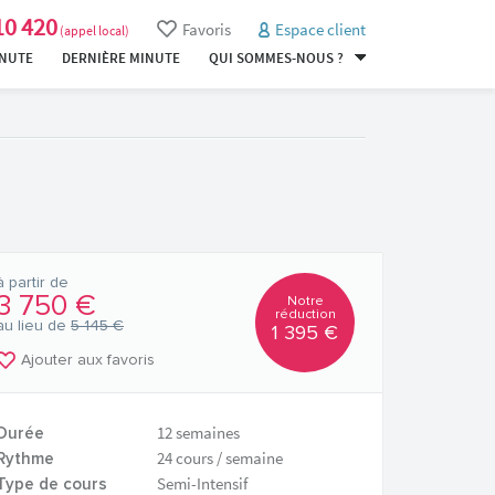
10 420
Favoris
Espace client
(appel local)
INUTE
DERNIÈRE MINUTE
QUI SOMMES-NOUS ?
à partir de
3 750 €
Notre
réduction
au lieu de
5 145 €
1 395 €
Ajouter aux favoris
12 semaines
Durée
24 cours / semaine
Rythme
Semi-Intensif
Type de cours