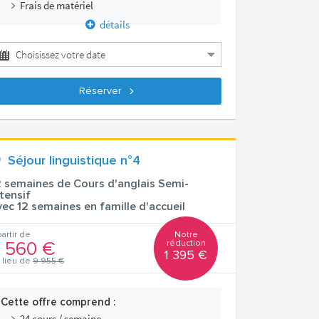
Frais de matériel
détails
Réserver
Séjour linguistique n°4
2 semaines de Cours d'anglais Semi-
ntensif
vec 12 semaines en famille d'accueil
Notre
partir de
réduction
 560 €
1 395 €
 lieu de
9 955 €
Cette offre comprend :
24 cours / semaine