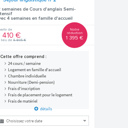
Séjour linguistique n°2
2 semaines de Cours d'anglais Semi-
ntensif
vec 4 semaines en famille d'accueil
Notre
partir de
réduction
 410 €
1 395 €
 lieu de
6 805 €
Cette offre comprend :
24 cours / semaine
Logement en famille d'accueil
Chambre individuelle
Nourriture (Demi-pension)
Frais d'inscription
Frais de placement pour le logement
Frais de matériel
détails