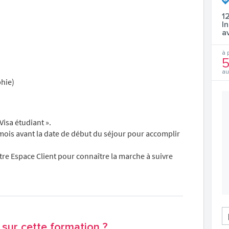
1
I
a
à 
5
au
phie)
isa étudiant ».
ois avant la date de début du séjour pour accomplir
tre Espace Client pour connaître la marche à suivre
sur cette formation ?