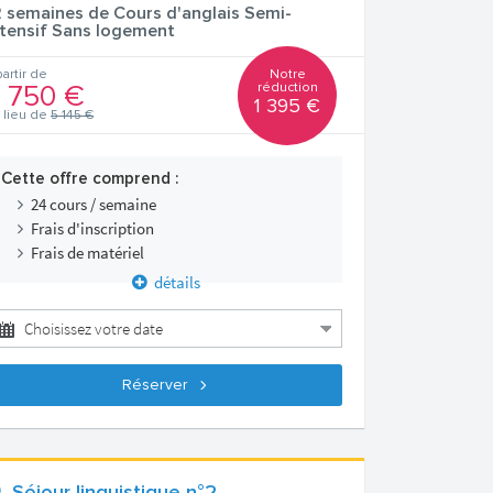
2 semaines de Cours d'anglais Semi-
ntensif Sans logement
Notre
partir de
réduction
 750 €
1 395 €
 lieu de
5 145 €
Cette offre comprend :
24 cours / semaine
Frais d'inscription
Frais de matériel
détails
Réserver