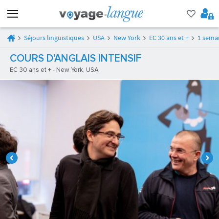
Séjours linguistiques
USA
New York
EC 30 ans et +
1 semai
COURS D'ANGLAIS INTENSIF
EC 30 ans et + - New York, USA