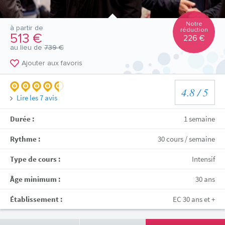
Notre
à partir de
réduction
513 €
226 €
au lieu de
739 €
Ajouter aux favoris
4.8
/ 5
Lire les
7
avis
Durée :
1 semaine
Rythme :
30 cours / semaine
Type de cours :
Intensif
Âge minimum :
30 ans
Établissement :
EC 30 ans et +