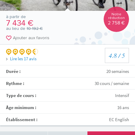
Notre
à partir de
réduction
7 434 €
2 758 €
au lieu de
10 192 €
Ajouter aux favoris
4.8
/ 5
Lire les
17
avis
Durée :
20 semaines
Rythme :
30 cours / semaine
Type de cours :
Intensif
Âge minimum :
16 ans
Établissement :
EC English