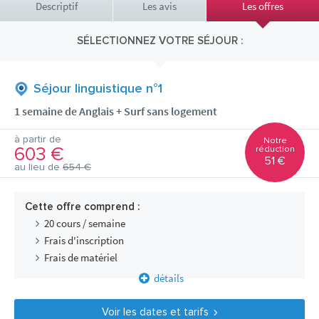
Descriptif
Les avis
Les offres
SÉLECTIONNEZ VOTRE SÉJOUR :
Séjour linguistique n°1
1 semaine de Anglais + Surf sans logement
à partir de
Notre
603 €
réduction
51 €
au lieu de
654 €
Cette offre comprend :
20 cours / semaine
Frais d'inscription
Frais de matériel
détails
Voir les dates et tarifs