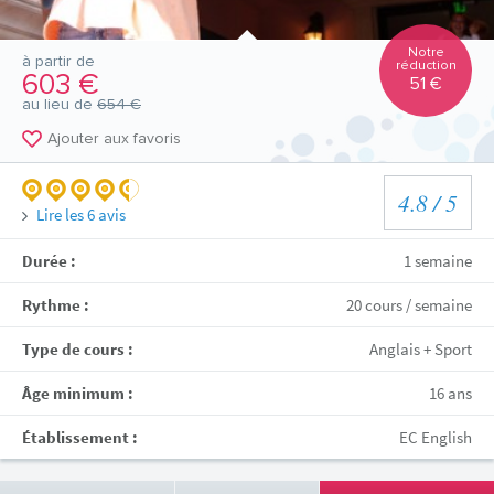
Notre
à partir de
réduction
603 €
51 €
au lieu de
654 €
Ajouter aux favoris
4.8
/ 5
Lire les
6
avis
Durée :
1 semaine
Rythme :
20 cours / semaine
Type de cours :
Anglais + Sport
Âge minimum :
16 ans
Établissement :
EC English