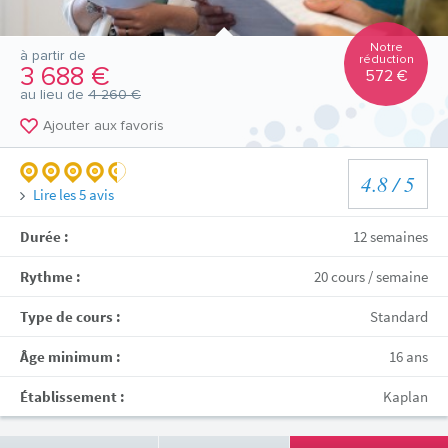
Notre
à partir de
réduction
3 688 €
572 €
au lieu de
4 260 €
Ajouter aux favoris
4.8
/ 5
Lire les
5
avis
Durée :
12 semaines
Rythme :
20 cours / semaine
Type de cours :
Standard
Âge minimum :
16 ans
Établissement :
Kaplan