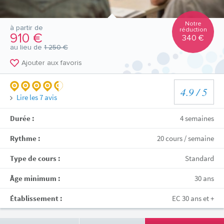
Notre
à partir de
réduction
910 €
340 €
au lieu de
1 250 €
Ajouter aux favoris
4.9
/ 5
Lire les
7
avis
Durée :
4 semaines
Rythme :
20 cours / semaine
Type de cours :
Standard
Âge minimum :
30 ans
Établissement :
EC 30 ans et +