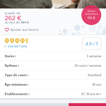
Notre
à partir de
réduction
262 €
119 €
au lieu de
381 €
Ajouter aux favoris
4.9
/ 5
Lire les
7
avis
Durée :
1 semaine
Rythme :
20 cours / semaine
Type de cours :
Standard
Âge minimum :
30 ans
Établissement :
EC 30 ans et +