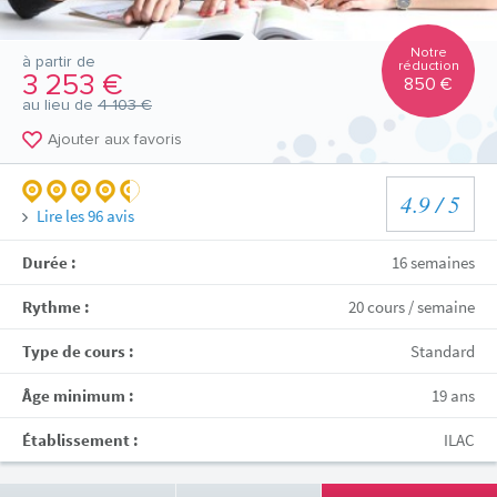
Notre
à partir de
réduction
3 253 €
850 €
au lieu de
4 103 €
Ajouter aux favoris
4.9
/ 5
Lire les
96
avis
Durée :
16 semaines
Rythme :
20 cours / semaine
Type de cours :
Standard
Âge minimum :
19 ans
Établissement :
ILAC