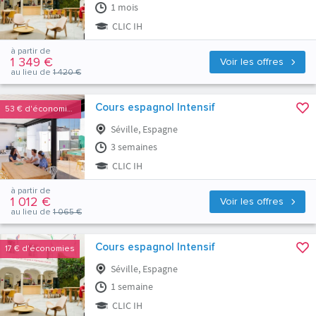
1 mois
CLIC IH
à partir de
1 349 €
Voir les offres
au lieu de
1 420 €
Cours espagnol Intensif
53 €
d'économies
Séville, Espagne
3 semaines
CLIC IH
à partir de
1 012 €
Voir les offres
au lieu de
1 065 €
Cours espagnol Intensif
17 €
d'économies
Séville, Espagne
1 semaine
CLIC IH