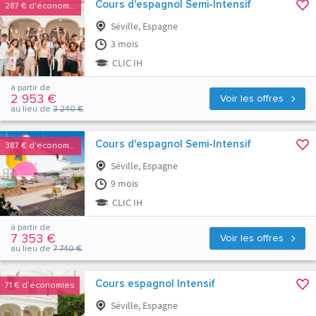
Cours d'espagnol Semi-Intensif
287 €
d'économies
Séville, Espagne
3 mois
CLIC IH
à partir de
2 953 €
Voir les offres
au lieu de
3 240 €
Cours d'espagnol Semi-Intensif
387 €
d'économies
Séville, Espagne
9 mois
CLIC IH
à partir de
7 353 €
Voir les offres
au lieu de
7 740 €
Cours espagnol Intensif
71 €
d'économies
Séville, Espagne