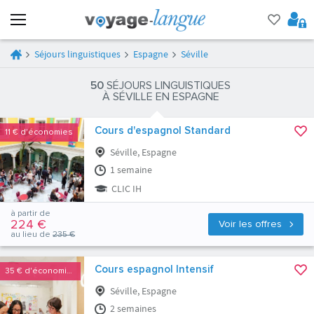
Séjours linguistiques
Espagne
Séville
50
SÉJOURS LINGUISTIQUES
À SÉVILLE EN ESPAGNE
Cours d'espagnol Standard
11 €
d'économies
Séville, Espagne
1 semaine
CLIC IH
à partir de
224 €
Voir les offres
au lieu de
235 €
Cours espagnol Intensif
35 €
d'économies
Séville, Espagne
2 semaines