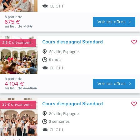
CLIC IH
à partir de
675 €
Voir les offres
au lieu de
710 €
Cours d'espagnol Standard
216 €
d'économies
Séville, Espagne
6 mois
CLIC IH
à partir de
4 104 €
Voir les offres
au lieu de
4 320 €
Cours d'espagnol Standard
23 €
d'économies
Séville, Espagne
2 semaines
CLIC IH