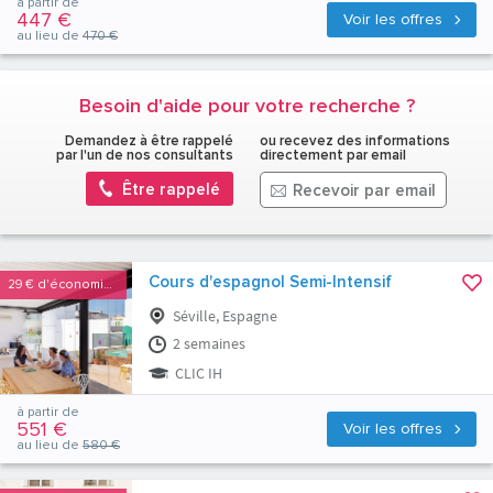
à partir de
447 €
Voir les offres
au lieu de
470 €
Besoin d'aide pour votre recherche ?
Demandez à être rappelé
ou recevez des informations
par l'un de nos consultants
directement par email
Être rappelé
Recevoir par email
Cours d'espagnol Semi-Intensif
29 €
d'économies
Séville, Espagne
2 semaines
CLIC IH
à partir de
551 €
Voir les offres
au lieu de
580 €