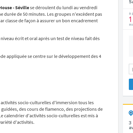
S
House - Séville
se déroulent du lundi au vendredi
ne durée de 50 minutes. Les groupes n'excèdent pas
à 
1
par classe de façon à assurer un bon encadrement
au
iveau écrit et oral après un test de niveau fait dès
hode appliquée se centre sur le développement des 4
activités socio-culturelles d'immersion tous les
s guidées, des cours de flamenco, des projections de
e calendrier d'activités socio-culturelles est mis à
riété d'activités.
3
a