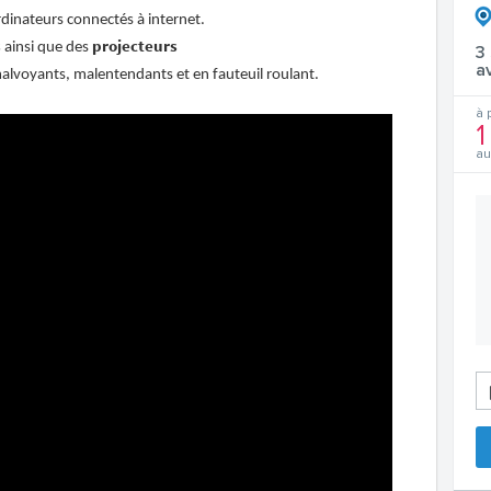
rdinateurs connectés à internet.
s
projecteurs
ainsi que des
3
a
alvoyants, malentendants et en fauteuil roulant.
à 
1
au