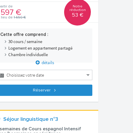
Notre
partir de
réduction
 597 €
53 €
 lieu de
1 650 €
Cette offre comprend :
30 cours / semaine
Logement en appartement partagé
Chambre individuelle
détails
Réserver
Séjour linguistique n°3
 semaines de Cours espagnol Intensif