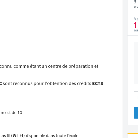
3
a
à 
1
au
connu comme étant un centre de préparation et
C
sont reconnus pour l'obtention des crédits
ECTS
um est de 10
WI-FI
ns fil (
) disponible dans toute l'école