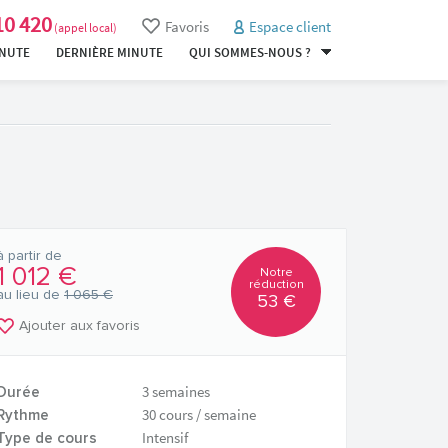
10 420
Favoris
Espace client
(appel local)
INUTE
DERNIÈRE MINUTE
QUI SOMMES-NOUS ?
à partir de
1 012 €
Notre
réduction
au lieu de
1 065 €
53 €
Ajouter aux favoris
3 semaines
Durée
30 cours / semaine
Rythme
Intensif
Type de cours