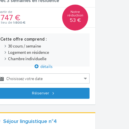
vec 3 semaines en résidence
Notre
partir de
réduction
 747 €
53 €
 lieu de
1 800 €
Cette offre comprend :
30 cours / semaine
Logement en résidence
Chambre individuelle
détails
Réserver
Séjour linguistique n°4