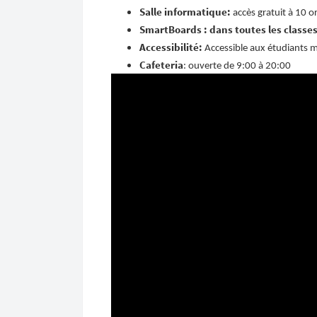
Salle informatique:
accès gratuit à 10 o
SmartBoards : dans toutes les classe
Accessibilité:
Accessible aux étudiants m
Cafeteria
: ouverte de 9:00 à 20:00