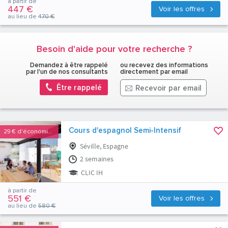
à partir de
447 €
Voir les offres
au lieu de
470 €
Besoin d'aide pour votre recherche ?
Demandez à être rappelé
ou recevez des informations
par l'un de nos consultants
directement par email
Être rappelé
Recevoir par email
Cours d'espagnol Semi-Intensif
29 €
d'économies
Séville, Espagne
2 semaines
CLIC IH
à partir de
551 €
Voir les offres
au lieu de
580 €