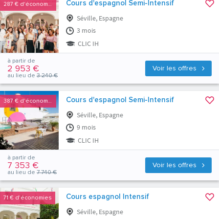
Cours d'espagnol Semi-Intensif
287 €
d'économies
Séville, Espagne
3 mois
CLIC IH
à partir de
2 953 €
Voir les offres
au lieu de
3 240 €
Cours d'espagnol Semi-Intensif
387 €
d'économies
Séville, Espagne
9 mois
CLIC IH
à partir de
7 353 €
Voir les offres
au lieu de
7 740 €
Cours espagnol Intensif
71 €
d'économies
Séville, Espagne