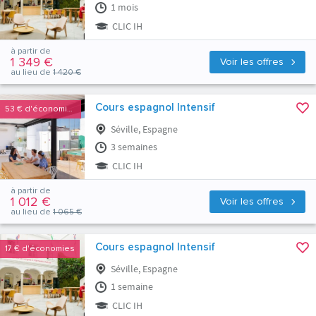
1 mois
CLIC IH
à partir de
1 349 €
Voir les offres
au lieu de
1 420 €
Cours espagnol Intensif
53 €
d'économies
Séville, Espagne
3 semaines
CLIC IH
à partir de
1 012 €
Voir les offres
au lieu de
1 065 €
Cours espagnol Intensif
17 €
d'économies
Séville, Espagne
1 semaine
CLIC IH