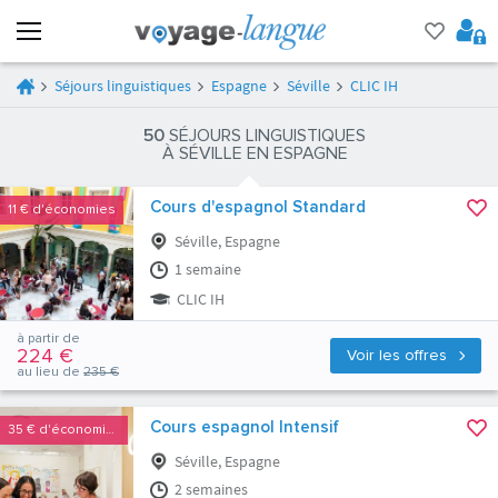
Séjours linguistiques
Espagne
Séville
CLIC IH
50
SÉJOURS LINGUISTIQUES
À SÉVILLE EN ESPAGNE
Cours d'espagnol Standard
11 €
d'économies
Séville, Espagne
1 semaine
CLIC IH
à partir de
224 €
Voir les offres
au lieu de
235 €
Cours espagnol Intensif
35 €
d'économies
Séville, Espagne
2 semaines