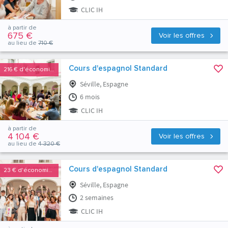
CLIC IH
à partir de
675 €
Voir les offres
au lieu de
710 €
Cours d'espagnol Standard
216 €
d'économies
Séville, Espagne
6 mois
CLIC IH
à partir de
4 104 €
Voir les offres
au lieu de
4 320 €
Cours d'espagnol Standard
23 €
d'économies
Séville, Espagne
2 semaines
CLIC IH