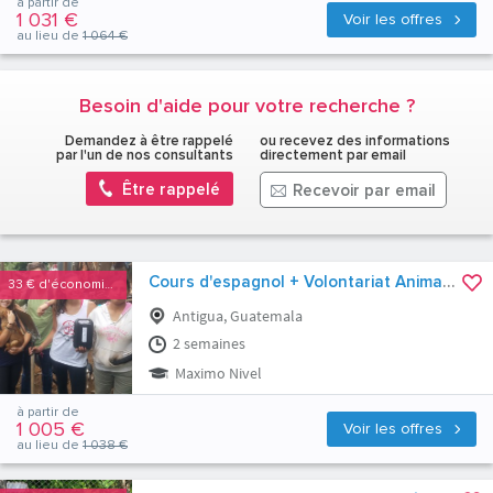
à partir de
1 031 €
Voir les offres
au lieu de
1 064 €
Besoin d'aide pour votre recherche ?
Demandez à être rappelé
ou recevez des informations
par l'un de nos consultants
directement par email
Être rappelé
Recevoir par email
Cours d'espagnol + Volontariat Animaux
33 €
d'économies
Antigua, Guatemala
2 semaines
Maximo Nivel
à partir de
1 005 €
Voir les offres
au lieu de
1 038 €