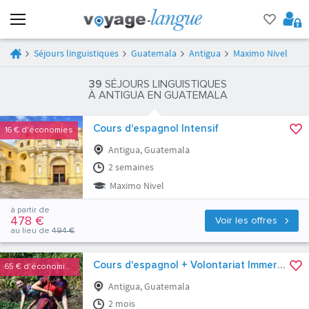
Séjours linguistiques
Guatemala
Antigua
Maximo Nivel
39
SÉJOURS LINGUISTIQUES
À ANTIGUA EN GUATEMALA
Cours d'espagnol Intensif
16 €
d'économies
Antigua, Guatemala
2 semaines
Maximo Nivel
à partir de
478 €
Voir les offres
au lieu de
494 €
Cours d'espagnol + Volontariat Immersion Maya
65 €
d'économies
Antigua, Guatemala
2 mois