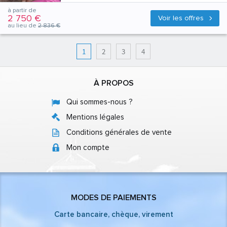
à partir de
2 750 €
Voir les offres
au lieu de
2 836 €
1
2
3
4
À PROPOS
Qui sommes-nous ?
Mentions légales
Conditions générales de vente
Mon compte
MODES DE PAIEMENTS
Carte bancaire, chèque, virement