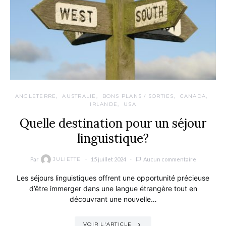
ANGLETERRE
AUSTRALIE
BONS PLANS / SORTIES
CANADA
IRLANDE
USA
Quelle destination pour un séjour
linguistique?
Par
15 juillet 2024
Aucun commentaire
JULIETTE
Les séjours linguistiques offrent une opportunité précieuse
d’être immerger dans une langue étrangère tout en
découvrant une nouvelle…
VOIR L'ARTICLE